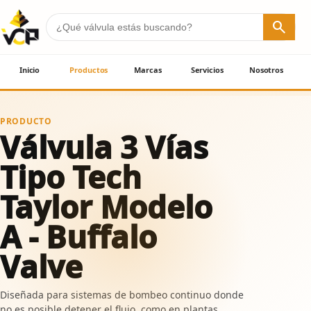
search
Inicio
Productos
Marcas
Servicios
Nosotros
PRODUCTO
Válvula 3 Vías
Tipo Tech
Taylor Modelo
A - Buffalo
Valve
Diseñada para sistemas de bombeo continuo donde
no es posible detener el flujo, como en plantas