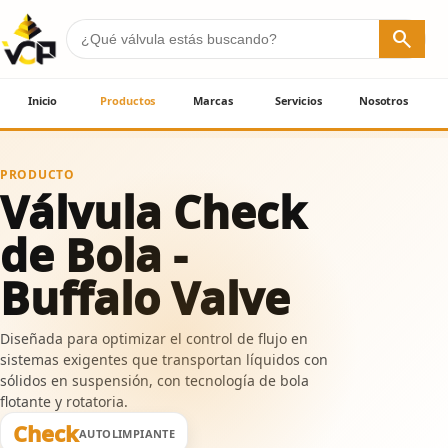
search
Inicio
Productos
Marcas
Servicios
Nosotros
PRODUCTO
Válvula Check
de Bola -
Buffalo Valve
Diseñada para optimizar el control de flujo en
sistemas exigentes que transportan líquidos con
sólidos en suspensión, con tecnología de bola
flotante y rotatoria.
Check
AUTOLIMPIANTE