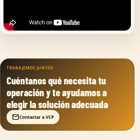
TRABAJEMOS JUNTOS
Cuéntanos qué necesita tu
operación y te ayudamos a
elegir la solución adecuada
mail
Contactar a VCP