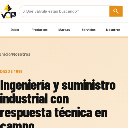
search
Inicio
Productos
Marcas
Servicios
Nosotros
Inicio
/
Nosotros
DESDE 1999
Ingeniería y suministro
industrial con
respuesta técnica en
campo