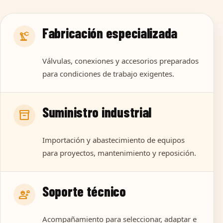
Fabricación especializada
precision_manufacturing
Válvulas, conexiones y accesorios preparados
para condiciones de trabajo exigentes.
Suministro industrial
inventory_2
Importación y abastecimiento de equipos
para proyectos, mantenimiento y reposición.
Soporte técnico
engineering
Acompañamiento para seleccionar, adaptar e